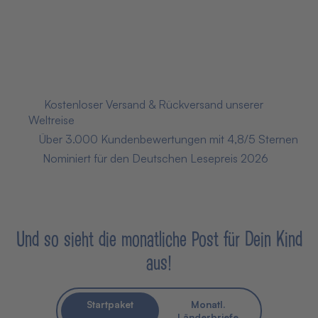
13,95 € pro Monat
(41,85 € einmalig)
Preis inkl. 7% MwSt., versandkostenfrei!
Jetzt kaufen
📦
Kostenloser Versand & Rückversand unserer
Weltreise
⭐
Über 3.000 Kundenbewertungen mit 4,8/5 Sternen
🏅
Nominiert für den Deutschen Lesepreis 2026
Und so sieht die monatliche Post für Dein Kind
aus!
Startpaket
Monatl.
Länderbriefe