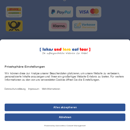
Cookieeinstellungen
Datenschutz
[ Vertrag widerrufen ]
Widerrufsrecht
AGB
Impressum
© lulatour GmbH 2026