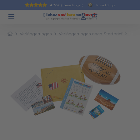
4.7
/5.0 (
Bewertungen)
Trusted Shops
Verlängerungen
Verlängerungen nach Startbrief
Lula