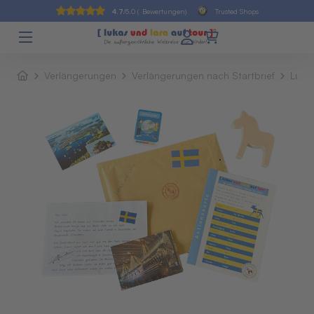
4.7
/5.0 (
Bewertungen)
Trusted Shops
Verlängerungen
Verlängerungen nach Startbrief
Lula