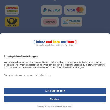
Cookieeinstellungen
Datenschutz
[ Vertrag widerrufen ]
Widerrufsrecht
AGB
Impressum
© lulatour GmbH 2026