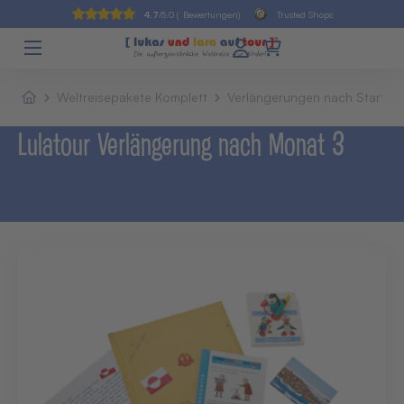
4.7
/5.0 (
Bewertungen)
Trusted Shops
Weltreisepakete Komplett
Verlängerungen nach Startbri
Lulatour Verlängerung nach Monat 3