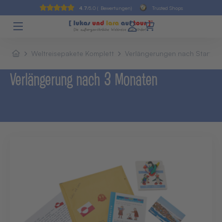
4.7
/5.0 (
Bewertungen)
Trusted Shops
Weltreisepakete Komplett
Verlängerungen nach Startpa
Verlängerung nach 3 Monaten