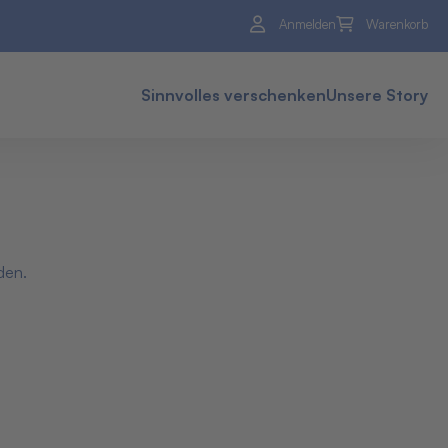
Anmelden
Warenkorb
Sinnvolles verschenken
Unsere Story
den.