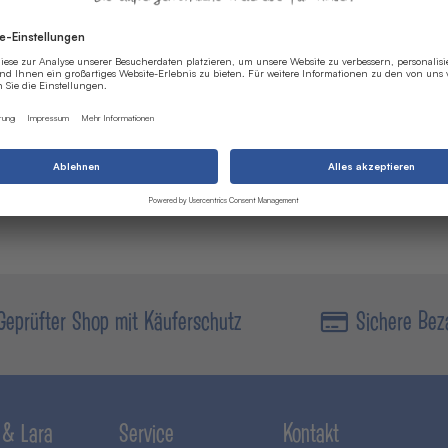
Geprüfter Shop mit Käuferschutz
Sichere Bez
 & Lara
Service
Kontakt