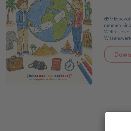
🌍 9 liebevol
nehmen Kinde
Weltreise vol
Wissenswerte
Down