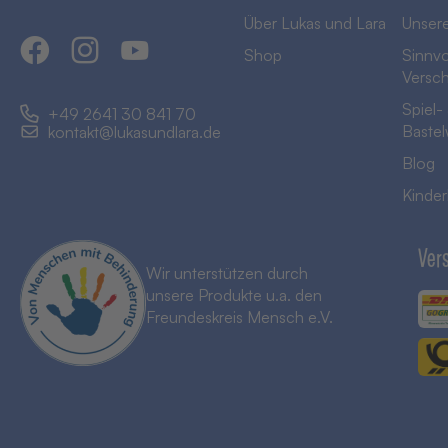
Über Lukas und Lara
Unsere
Shop
Sinnvo
Versc
Spiel-
+49 2641 30 841 70
Bastel
kontakt@lukasundlara.de
Blog
Kinder
Ver
Wir unterstützen durch
unsere Produkte u.a. den
Freundeskreis Mensch e.V.