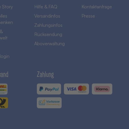
 Story
Hilfe & FAQ
Kontaktanfrage
lles
Versandinfos
Presse
henken
Zahlungsinfos
 &
Rücksendung
welt
Aboverwaltung
login
sand
Zahlung