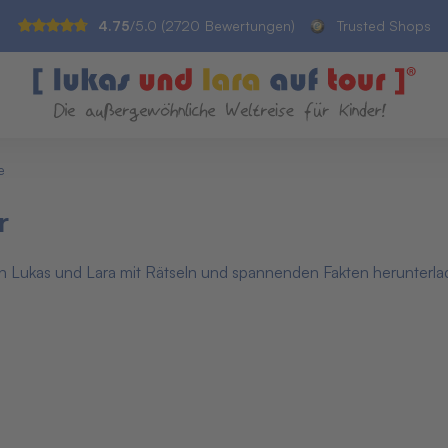
4.75
/5.0 (
2720
Bewertungen)
Trusted Shops
e
r
on Lukas und Lara mit Rätseln und spannenden Fakten herunterla