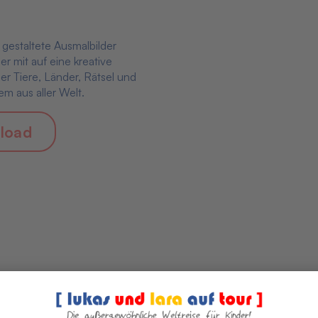
l gestaltete Ausmalbilder
r mit auf eine kreative
ler Tiere, Länder, Rätsel und
m aus aller Welt.
load